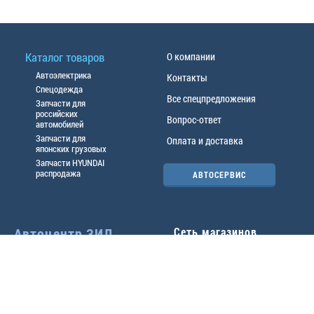
Каталог товаров
О компании
Автоэлектрика
Контакты
Спецодежда
Все спецпредложения
Запчасти для
российских
Вопрос-ответ
автомобилей
Запчасти для
Оплата и доставка
японских грузовых
Запчасти HYUNDAI
распродажа
АВТОСЕРВИС
Автоцентр ЗИЛ
Сеть магазинов
Павловский тр-т, 49б
Главный офис
(3852) 46-90-50
| 8:30-
18:00
г.
Барнаул
,
ул. Трактовая 19А
,
тел.:
(3852) 31-50-33
Павловский тр-т, 49/2
факс:
31-46-99
,
31-46-54
(3852) 46-89-55
| 8:30-