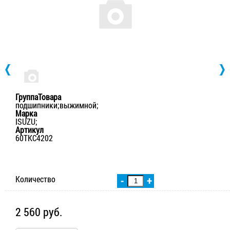
ГруппаТовара
подшипники;выжимной;
Марка
ISUZU;
Артикул
60TKC4202
Количество
-
+
2 560 руб.