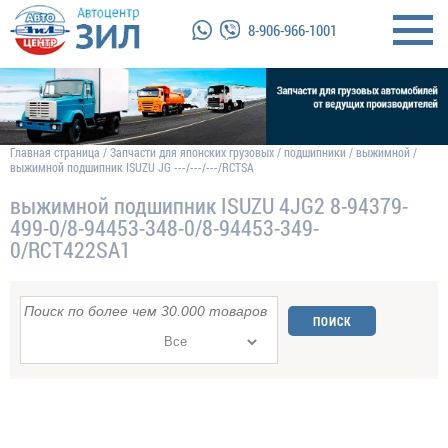
8-906-966-1001
Главная страница
/
Запчасти для японских грузовых
/
подшипники
/
выжимной
/
выжимной подшипник ISUZU JG ---/---/---/RCTSA
выжимной подшипник ISUZU 4JG2 8-94379-
499-0/8-94453-348-0/8-94453-349-
0/RCT422SA1