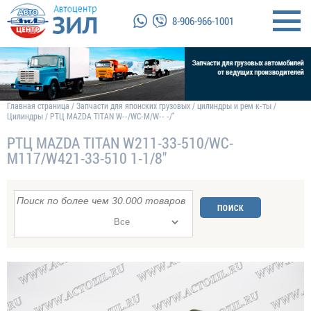
8-906-966-1001
Главная страница
/
Запчасти для японских грузовых
/
цилиндры и рем к-ты
/
Цилиндры
/
РТЦ MAZDA TITAN W--/WC-M/W-- -/"
РТЦ MAZDA TITAN W211-33-510/WC-
M117/W421-33-510 1-1/8"