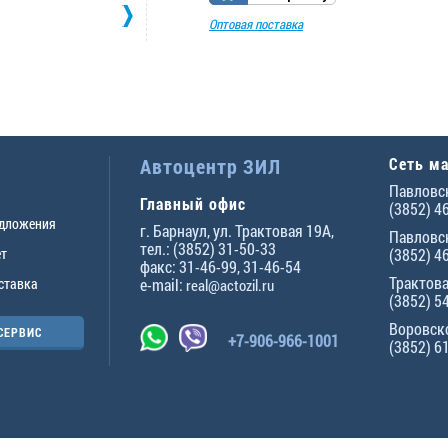
Оптовая поставка
Автоцентр ЗИЛ
Сеть м
Павловск
Главный офис
(3852) 4
едложения
г.
Барнаул
,
ул. Трактовая 19А
,
Павловск
тел.:
(3852) 31-50-33
ет
(3852) 4
факс:
31-46-99
,
31-46-54
Трактова
ставка
e-mail:
real@actozil.ru
(3852) 5
Воровско
СЕРВИС
+7-906-966-1001
(3852) 6