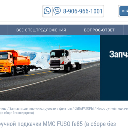
8-906-966-1001
ВО
ВСЕ СПЕЦПРЕДЛОЖЕНИЯ
ВОПРОС-ОТВЕТ
аница
/
Запчасти для японских грузовых
/
фильтры
/
СЕПАРАТОРЫ
/
Насос ручной подкач
(в сборе без подогрева)
ручной подкачки MMC FUSO fe85 (в сборе без