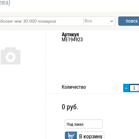
ева)
Артикул
ME194923
Количество
-
0 руб.
Под заказ
В корзину