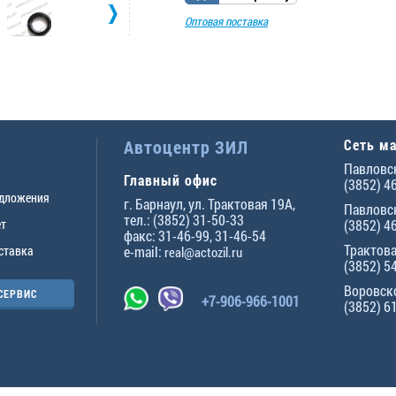
Оптовая поставка
Автоцентр ЗИЛ
Сеть м
Павловск
Главный офис
(3852) 4
едложения
г.
Барнаул
,
ул. Трактовая 19А
,
Павловск
тел.:
(3852) 31-50-33
ет
(3852) 4
факс:
31-46-99
,
31-46-54
Трактова
ставка
e-mail:
real@actozil.ru
(3852) 5
Воровско
СЕРВИС
+7-906-966-1001
(3852) 6