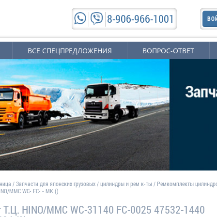
8-906-966-1001
ВО
ВСЕ СПЕЦПРЕДЛОЖЕНИЯ
ВОПРОС-ОТВЕТ
аница
/
Запчасти для японских грузовых
/
цилиндры и рем к-ты
/
Ремкомплекты цилиндр
NO/MMC WC- FC- - MK ()
 Т.Ц. HINO/MMC WC-31140 FC-0025 47532-1440