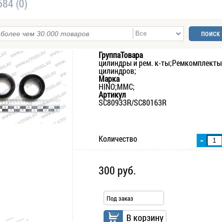
84 (0)
ГруппаТовара
цилиндры и рем. к-ты;Ремкомплекты
цилиндров;
Марка
HINO;MMC;
Артикул
SC80933R/SC80163R
Количество
-
300 руб.
Под заказ
В корзину