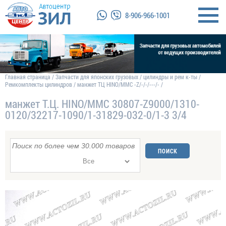
8-906-966-1001
Главная страница
/
Запчасти для японских грузовых
/
цилиндры и рем к-ты
/
Ремкомплекты цилиндров
/
манжет ТЦ HINO/MMC -Z/-/-/---/- /
манжет Т.Ц. HINO/MMC 30807-Z9000/1310-
0120/32217-1090/1-31829-032-0/1-3 3/4