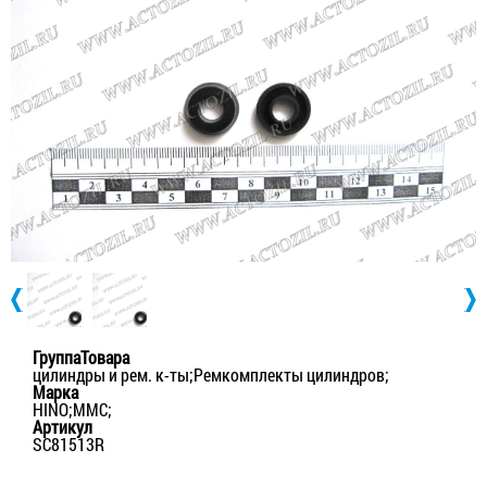
ГруппаТовара
цилиндры и рем. к-ты;Ремкомплекты цилиндров;
Марка
HINO;MMC;
Артикул
SC81513R