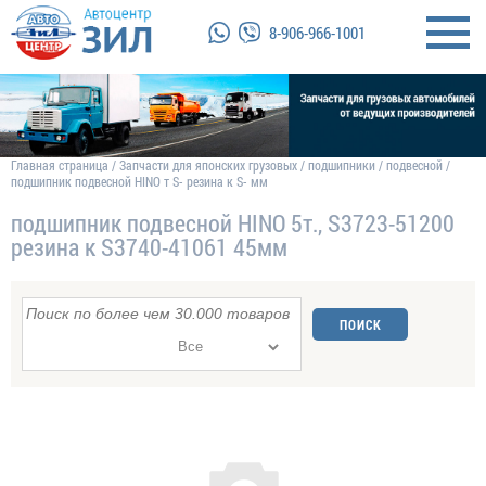
8-906-966-1001
Главная страница
/
Запчасти для японских грузовых
/
подшипники
/
подвесной
/
подшипник подвесной HINO т S- резина к S- мм
подшипник подвесной HINO 5т., S3723-51200
резина к S3740-41061 45мм