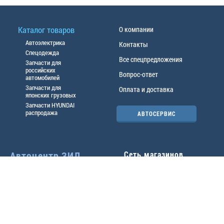
Каталог товаров
О компании
Автоэлектрика
Контакты
Спецодежда
Все спецпредложения
Запчасти для
российских
Вопрос-ответ
автомобилей
Запчасти для
Оплата и доставка
японских грузовых
Запчасти HYUNDAI
распродажа
АВТОСЕРВИС
Автоцентр ЗИЛ
Сеть магазинов
Павловский тр-т, 49б
Главный офис
(3852) 46-90-50
| 8:30-
18:00
г.
Барнаул
,
ул. Трактовая 19А
,
тел.:
(3852) 31-50-33
Павловский тр-т, 49/2
факс:
31-46-99
,
31-46-54
(3852) 46-89-55
| 8:30-
e-mail:
real@actozil.ru
18:00