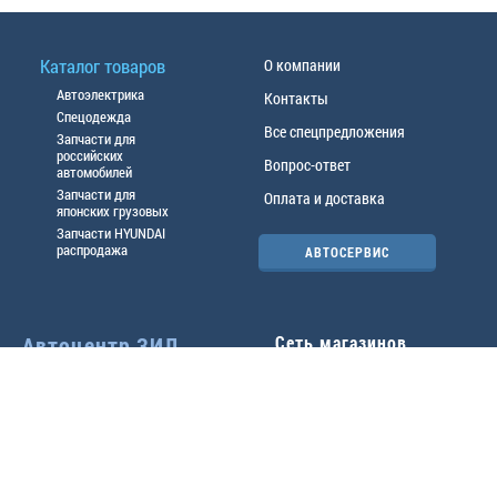
Каталог товаров
О компании
Автоэлектрика
Контакты
Спецодежда
Все спецпредложения
Запчасти для
российских
Вопрос-ответ
автомобилей
Запчасти для
Оплата и доставка
японских грузовых
Запчасти HYUNDAI
распродажа
АВТОСЕРВИС
Автоцентр ЗИЛ
Сеть магазинов
Павловский тр-т, 49б
Главный офис
(3852) 46-90-50
| 8:30-
18:00
г.
Барнаул
,
ул. Трактовая 19А
,
тел.:
(3852) 31-50-33
Павловский тр-т, 49/2
факс:
31-46-99
,
31-46-54
(3852) 46-89-55
| 8:30-
e-mail:
real@actozil.ru
18:00