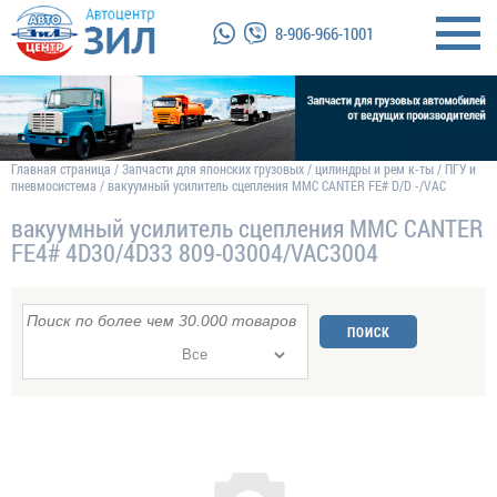
8-906-966-1001
Главная страница
/
Запчасти для японских грузовых
/
цилиндры и рем к-ты
/
ПГУ и
пневмосистема
/
вакуумный усилитель сцепления MMC CANTER FE# D/D -/VAC
вакуумный усилитель сцепления MMC CANTER
FE4# 4D30/4D33 809-03004/VAC3004