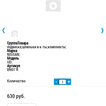
ГруппаТовара
подвеска;шпильки и к-ты;комплекты;
Марка
NISSAN;
Модель
UD;
Артикул
BN07 R
Количество
-
+
630 руб.