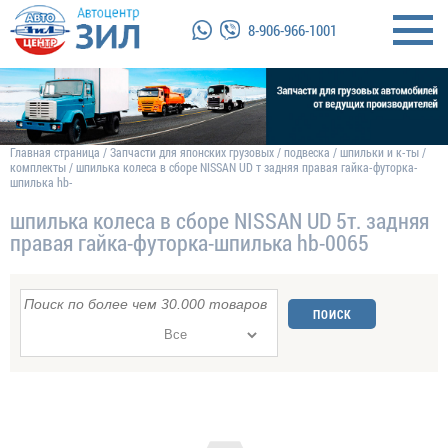
8-906-966-1001
Главная страница
/
Запчасти для японских грузовых
/
подвеска
/
шпильки и к-ты
/
комплекты
/
шпилька колеса в сборе NISSAN UD т задняя правая гайка-футорка-
шпилька hb-
шпилька колеса в сборе NISSAN UD 5т. задняя
правая гайка-футорка-шпилька hb-0065