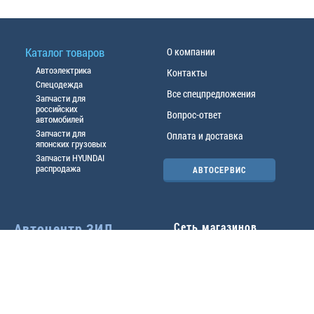
Каталог товаров
О компании
Автоэлектрика
Контакты
Спецодежда
Все спецпредложения
Запчасти для
российских
Вопрос-ответ
автомобилей
Запчасти для
Оплата и доставка
японских грузовых
Запчасти HYUNDAI
распродажа
АВТОСЕРВИС
Автоцентр ЗИЛ
Сеть магазинов
Павловский тр-т, 49б
Главный офис
(3852) 46-90-50
| 8:30-
18:00
г.
Барнаул
,
ул. Трактовая 19А
,
тел.:
(3852) 31-50-33
Павловский тр-т, 49/2
факс:
31-46-99
,
31-46-54
(3852) 46-89-55
| 8:30-
e-mail:
real@actozil.ru