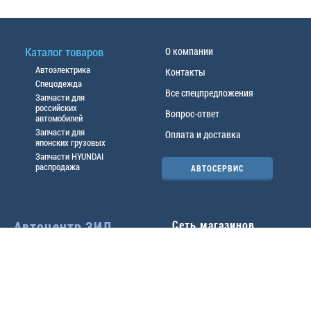
Каталог товаров
О компании
Автоэлектрика
Контакты
Спецодежда
Все спецпредложения
Запчасти для
российских
Вопрос-ответ
автомобилей
Запчасти для
Оплата и доставка
японских грузовых
Запчасти HYUNDAI
распродажа
АВТОСЕРВИС
Автоцентр ЗИЛ
Сеть магазинов
Павловский тр-т, 49б
Главный офис
(3852) 46-90-50
| 8:30-
18:00
г.
Барнаул
,
ул. Трактовая 19А
,
тел.:
(3852) 31-50-33
Павловский тр-т, 49/2
факс:
31-46-99
,
31-46-54
(3852) 46-89-55
| 8:30-
e-mail:
real@actozil.ru