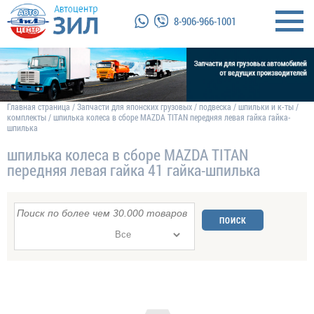
8-906-966-1001
Главная страница
/
Запчасти для японских грузовых
/
подвеска
/
шпильки и к-ты
/
комплекты
/
шпилька колеса в сборе MAZDA TITAN передняя левая гайка гайка-
шпилька
шпилька колеса в сборе MAZDA TITAN
передняя левая гайка 41 гайка-шпилька