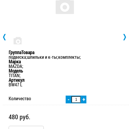
ГруппаТовара
подвеска;шпильки и к-ты;комплекты;
Марка
MAZDA;
Модель
TITAN;
Артикул
BW47 L
Количество
-
+
480 руб.