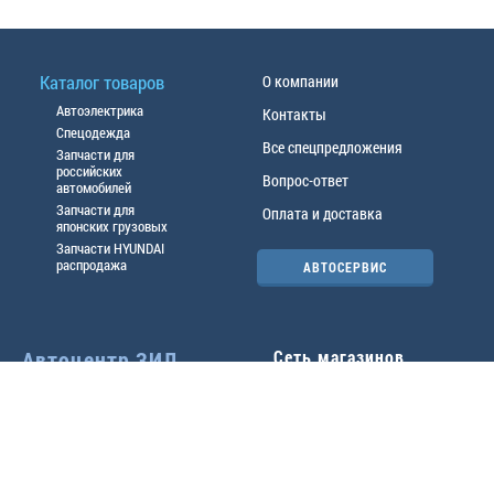
Каталог товаров
О компании
Автоэлектрика
Контакты
Спецодежда
Все спецпредложения
Запчасти для
российских
Вопрос-ответ
автомобилей
Запчасти для
Оплата и доставка
японских грузовых
Запчасти HYUNDAI
распродажа
АВТОСЕРВИС
Автоцентр ЗИЛ
Сеть магазинов
Павловский тр-т, 49б
Главный офис
(3852) 46-90-50
| 8:30-
18:00
г.
Барнаул
,
ул. Трактовая 19А
,
тел.:
(3852) 31-50-33
Павловский тр-т, 49/2
факс:
31-46-99
,
31-46-54
(3852) 46-89-55
| 8:30-
e-mail:
real@actozil.ru