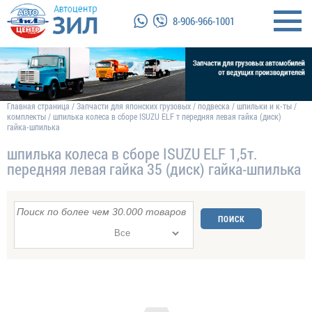
8-906-966-1001
Главная страница
/
Запчасти для японских грузовых
/
подвеска
/
шпильки и к-ты
/
комплекты
/
шпилька колеса в сборе ISUZU ELF т передняя левая гайка (диск)
гайка-шпилька
шпилька колеса в сборе ISUZU ELF 1,5т.
передняя левая гайка 35 (диск) гайка-шпилька