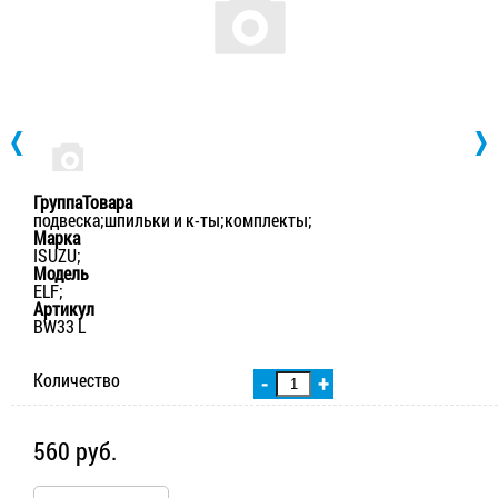
ГруппаТовара
подвеска;шпильки и к-ты;комплекты;
Марка
ISUZU;
Модель
ELF;
Артикул
BW33 L
Количество
-
+
560 руб.