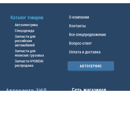
Каталог товаров
О компании
Автоэлектрика
Контакты
Спецодежда
Все спецпредложения
Запчасти для
российских
Вопрос-ответ
автомобилей
Запчасти для
Оплата и доставка
японских грузовых
Запчасти HYUNDAI
распродажа
АВТОСЕРВИС
Автоцентр ЗИЛ
Сеть магазинов
Павловский тр-т, 49б
Главный офис
(3852) 46-90-50
| 8:30-
18:00
г.
Барнаул
,
ул. Трактовая 19А
,
тел.:
(3852) 31-50-33
Павловский тр-т, 49/2
факс:
31-46-99
,
31-46-54
(3852) 46-89-55
| 8:30-
e-mail:
real@actozil.ru
18:00