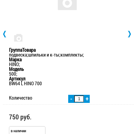
ГруппаТовара
подвеска;шпильки и к-ты;комплекты;
Марка
HINO;
Модель
500;
Артикул
BW64 L HINO 700
Количество
-
+
750 руб.
в наличии