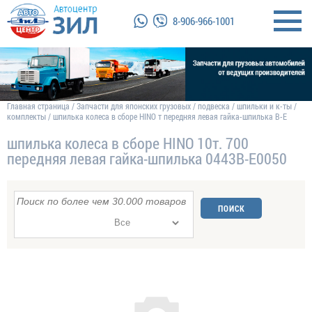
8-906-966-1001
Главная страница
/
Запчасти для японских грузовых
/
подвеска
/
шпильки и к-ты
/
комплекты
/
шпилька колеса в сборе HINO т передняя левая гайка-шпилька B-E
шпилька колеса в сборе HINO 10т. 700
передняя левая гайка-шпилька 0443B-E0050