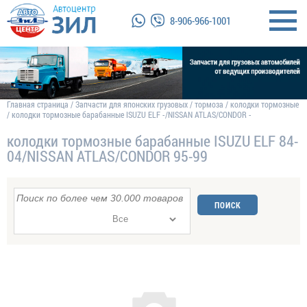
8-906-966-1001
Главная страница
/
Запчасти для японских грузовых
/
тормоза
/
колодки тормозные
/
колодки тормозные барабанные ISUZU ELF -/NISSAN ATLAS/CONDOR -
колодки тормозные барабанные ISUZU ELF 84-
04/NISSAN ATLAS/CONDOR 95-99