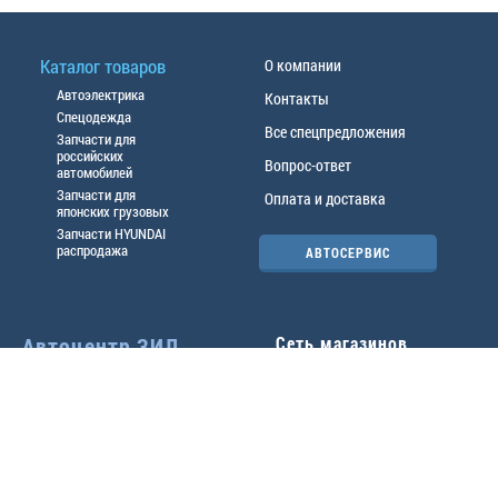
Каталог товаров
О компании
Автоэлектрика
Контакты
Спецодежда
Все спецпредложения
Запчасти для
российских
Вопрос-ответ
автомобилей
Запчасти для
Оплата и доставка
японских грузовых
Запчасти HYUNDAI
распродажа
АВТОСЕРВИС
Автоцентр ЗИЛ
Сеть магазинов
Павловский тр-т, 49б
Главный офис
(3852) 46-90-50
| 8:30-
18:00
г.
Барнаул
,
ул. Трактовая 19А
,
тел.:
(3852) 31-50-33
Павловский тр-т, 49/2
факс:
31-46-99
,
31-46-54
(3852) 46-89-55
| 8:30-
e-mail:
real@actozil.ru
18:00