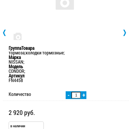
ГруппаТовара
тормоза;колодки тормозные;
Марка
NISSAN;
Модель
CONDOR;
Артикул
FN4458
Количество
-
+
2 920 руб.
в наличии