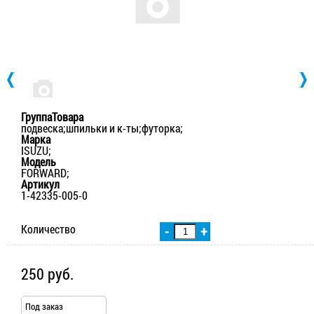
ГруппаТовара
подвеска;шпильки и к-ты;футорка;
Марка
ISUZU;
Модель
FORWARD;
Артикул
1-42335-005-0
Количество
-
+
250 руб.
Под заказ