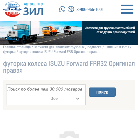
8-906-966-1001
Главная страница
/
Запчасти для японских грузовых
/
подвеска
/
шпильки и к-ты
/
футорка
/
футорка колеса ISUZU Forward FRR Оригинал правая
футорка колеса ISUZU Forward FRR32 Оригинал
правая