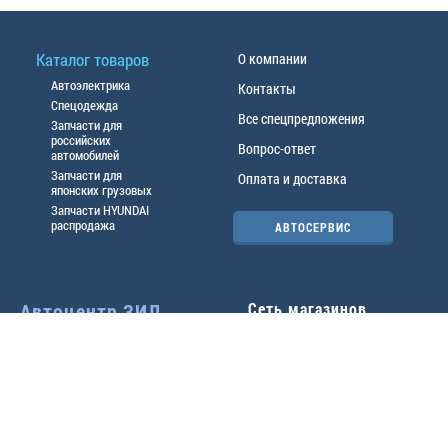
Каталог товаров
О компании
Автоэлектрика
Контакты
Спецодежда
Все спецпредложения
Запчасти для
российских
Вопрос-ответ
автомобилей
Запчасти для
Оплата и доставка
японских грузовых
Запчасти HYUNDAI
распродажа
АВТОСЕРВИС
Автоцентр ЗИЛ
Сеть магазинов
Павловский тр-т, 49б
Главный офис
(3852) 46-90-50
| 8:30-
18:00
г.
Барнаул
,
ул. Трактовая 19А
,
тел.:
(3852) 31-50-33
Павловский тр-т, 49/2
факс:
31-46-99
,
31-46-54
(3852) 46-89-55
| 8:30-
e-mail:
real@actozil.ru
18:00